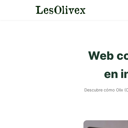
Web co
en i
Descubre cómo Olix (O