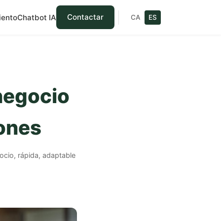
Contactar
iento
Chatbot IA
CA
ES
negocio
iones
cio, rápida, adaptable